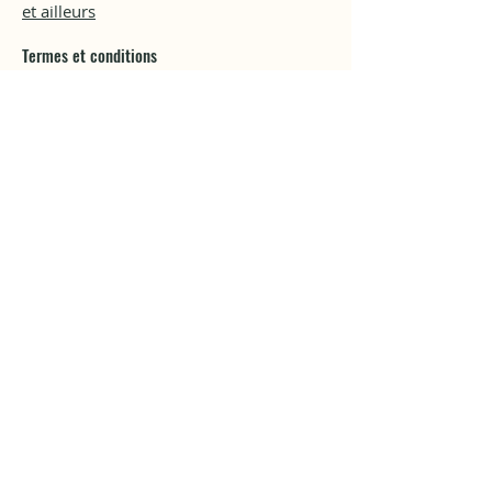
et ailleurs
Termes et conditions
Politique de cookies
Mentions légales
Politique de confidentialité
© 2023
Vibration
Nature
.
Webdesign par
Flodesign