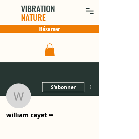
VIBRATION
NATURE
Réserver
Plus d'actions
S'abonner
william cayet
Administrateur
william cayet