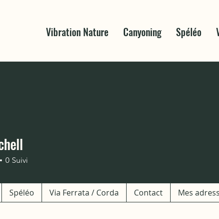
Vibration Nature
Canyoning
Spéléo
chell
0
Suivi
Spéléo
Via Ferrata / Corda
Contact
Mes adres