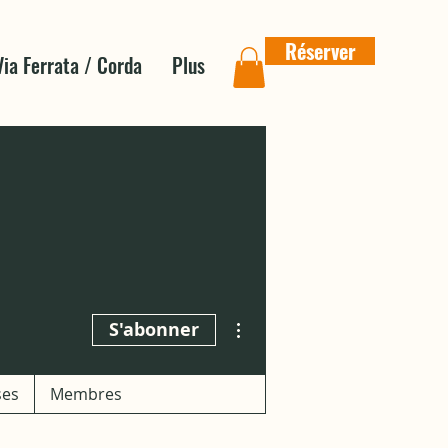
Réserver
Via Ferrata / Corda
Plus
Plus d'actions
S'abonner
ses
Membres